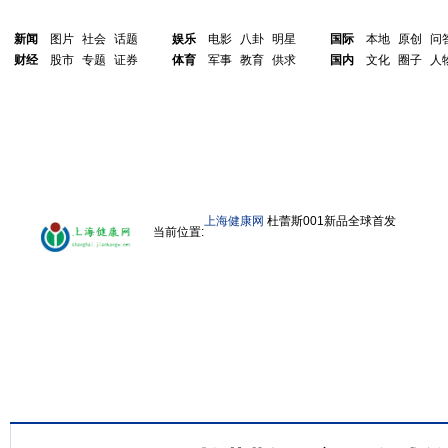
新闻
图片
社会
话题
娱乐
电影
八卦
明星
国际
本地
原创
问
财经
股市
专题
证券
体育
军事
教育
供求
国内
文化
圈子
人
上海健康网
杜蕾斯001新品全球首发
当前位置: