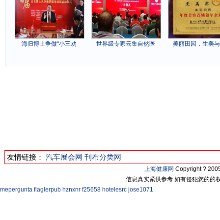
海归博士争做“小三劝
世界级专家云集自然医
美丽田园，生美与
友情链接：
汽车展会网
刊布分类网
上海健康网
Copyright ? 2
信息真实紧供参考 如有侵犯您的的
mepergunta
flaglerpub
hznxnr
f25658
hotelesrc
jose1071